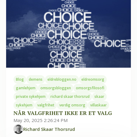
Blog
demens
eldrebloggen.no
eldreomsorg
gamlehjem
omsorgsbloggen
omsorgsfilosofi
private sykehjem
richard skaar thorsrud
skaar
sykehjem
valgfrihet
verdig omsorg
villaskaar
NÅR VALGFRIHET IKKE ER ET VALG
May 20, 2025 2:26:24 PM
Richard Skaar Thorsrud