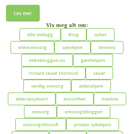
Les mer
Vis meg alt om:
Alle innlegg
Blog
nyhet
eldreomsorg
sykehjem
demens
eldrebloggen.no
gamlehjem
richard skaar thorsrud
skaar
verdig omsorg
aldershjem
alderspsykiatri
ensomhet
maslow
omsorg
omsorgsbloggen
omsorgsfilosofi
private sykehjem