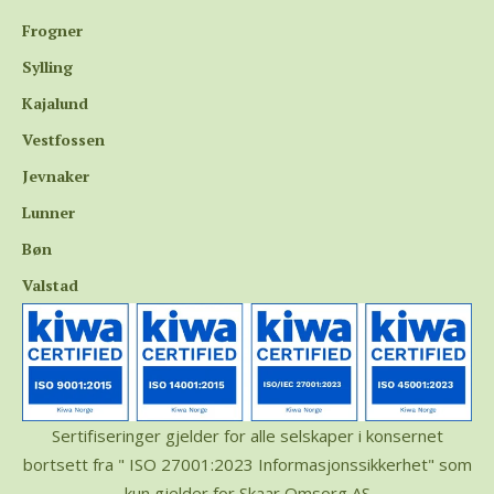
Frogner
Sylling
Kajalund
Vestfossen
Jevnaker
Lunner
Bøn
Valstad
Sertifiseringer gjelder for alle selskaper i konsernet
bortsett fra "
ISO 27001:2023 Informasjonssikkerhet"
som
kun gjelder for Skaar Omsorg AS