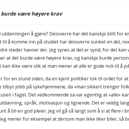
t burde være høyere krav
utdanningen å gjøre? Dessverre har det kanskje blitt for enk
t til å komme inn på studiet har dessverre sunket en del, n
re steder havner der. Jeg synes at det er synd, for det kan
ener at det burde være høyere krav, og kanskje burde person
 kan ikke være slik at man mener at alle er gode nok til å 
er for en stund siden, da en kjent politiker tok til ordet for 
 tilbys jobb på sykehjemmene, da «man sikkert trenger folk»
tusen i faget. Det vedkommende sa var egentlig at «alle» ka
tdanning, språk, motivasjon og lignende. Det er veldig lang
unt å bli en god pleier. Jeg vil gå så langt som å si at flere 
 Jeg mener for eksempel at dersom man ikke liker biler, så b