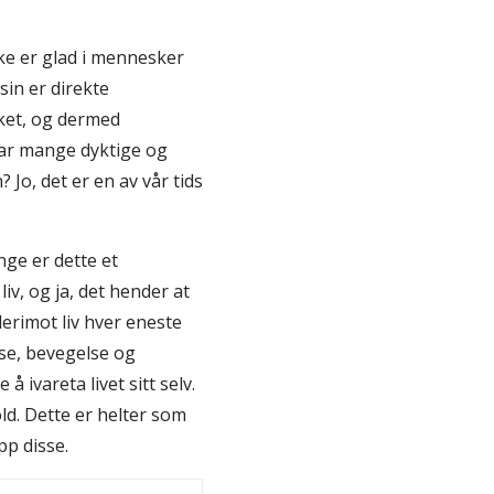
ke er glad i mennesker
sin er direkte
rket, og dermed
 har mange dyktige og
 Jo, det er en av vår tids
ge er dette et
v, og ja, det hender at
derimot liv hver eneste
lse, bevegelse og
 ivareta livet sitt selv.
old. Dette er helter som
pp disse.