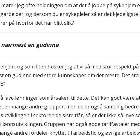
r møter jeg ofte holdningen om at det å jobbe på sykehjem er
arbeider, og dersom du er sykepleier så er det kjedeligste
er på hvorfor det har blitt slik?
r nærmest en gudinne
ehjem, og som liten husker jeg at vi så med stor respekt på 
t en gudinne med store kunnskaper om det meste. Det sto 
dd?
å lave lønninger som årsaken til dette. Det kan godt være a
et en mange andre grupper, men de er også samtidig bedre
tviklingen i sektoren de siste tiår, så er det ikke så mye 
 i lønnsutviklingen. Gruppen har også gode tariffavtaler me
ge andre fordeler knyttet til arbeidstid og øvrige arbeidsv