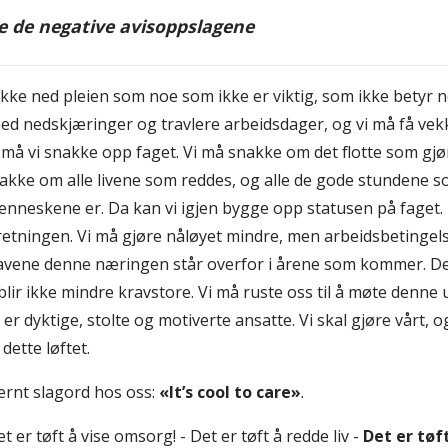
le de negative avisoppslagene
akke ned pleien som noe som ikke er viktig, som ikke betyr 
med nedskjæringer og travlere arbeidsdager, og vi må få vekk
 må vi snakke opp faget. Vi må snakke om det flotte som gj
kke om alle livene som reddes, og alle de gode stundene so
nneskene er. Da kan vi igjen bygge opp statusen på faget. Da
retningen. Vi må gjøre nåløyet mindre, men arbeidsbetingel
ene denne næringen står overfor i årene som kommer. Det 
 blir ikke mindre kravstore. Vi må ruste oss til å møte denne
r er dyktige, stolte og motiverte ansatte. Vi skal gjøre vårt, 
dette løftet.
ternt slagord hos oss:
«It’s cool to care»
.
et er tøft å vise omsorg! - Det er tøft å redde liv -
Det er tøf