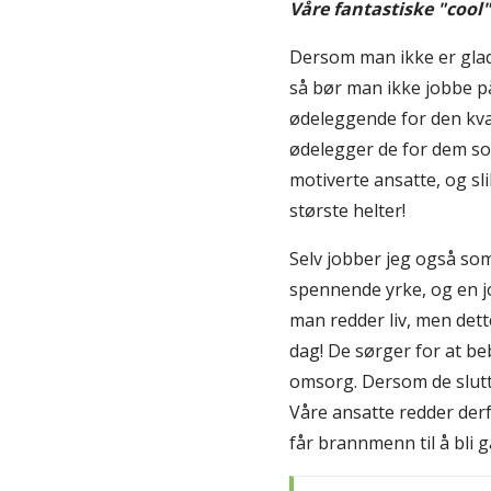
Våre fantastiske "cool"
Dersom man ikke er glad
så bør man ikke jobbe på
ødeleggende for den kval
ødelegger de for dem som
motiverte ansatte, og sli
største helter!
Selv jobber jeg også so
spennende yrke, og en jo
man redder liv, men dett
dag! De sørger for at be
omsorg. Dersom de sluttet
Våre ansatte redder derfo
får brannmenn til å bli 