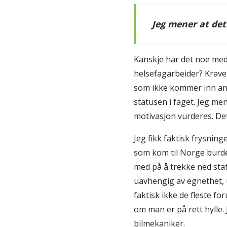
Jeg mener at de
Kanskje har det noe med 
helsefagarbeider? Krave
som ikke kommer inn and
statusen i faget. Jeg m
motivasjon vurderes. Det
Jeg fikk faktisk frysning
som kom til Norge burde
med på å trekke ned sta
uavhengig av egnethet, u
faktisk ikke de fleste for
om man er på rett hylle.
bilmekaniker.