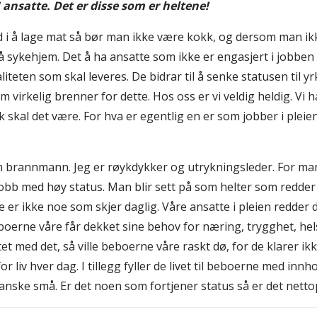
 ansatte. Det er disse som er heltene!
 i å lage mat så bør man ikke være kokk, og dersom man ik
 sykehjem. Det å ha ansatte som ikke er engasjert i jobben 
iteten som skal leveres. De bidrar til å senke statusen til y
 virkelig brenner for dette. Hos oss er vi veldig heldig. Vi
k skal det være. For hva er egentlig en er som jobber i pleien?
m brannmann. Jeg er røykdykker og utrykningsleder. For man
bb med høy status. Man blir sett på som helter som redder li
e er ikke noe som skjer daglig. Våre ansatte i pleien redder 
boerne våre får dekket sine behov for næring, trygghet, he
 med det, så ville beboerne våre raskt dø, for de klarer ikke å
r liv hver dag. I tillegg fyller de livet til beboerne med innh
ganske små. Er det noen som fortjener status så er det netto