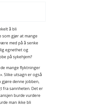
elt å bli
oe som gjør at mange
 være med på å senke
lig egnethet og
jobbe på sykehjem?
at de mange flyktninger
. Slike utsagn er også
n gjøre denne jobben,
t fra sannheten. Det er
i bransjen burde vurdere
urde man ikke bli