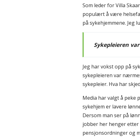
Som leder for Villa Skaa
populært å være helsefag
på sykehjemmene. Jeg lur
Sykepleieren va
Jeg har vokst opp på syk
sykepleieren var nærmes
sykepleier. Hva har skje
Media har valgt å peke p
sykehjem er lavere lønn
Dersom man ser på lønnsu
jobber her henger etter
pensjonsordninger og man