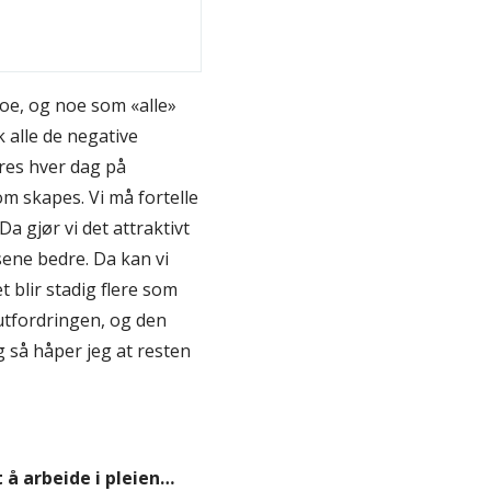
noe, og noe som «alle»
 alle de negative
øres hver dag på
m skapes. Vi må fortelle
 gjør vi det attraktivt
sene bedre. Da kan vi
blir stadig flere som
 utfordringen, og den
og så håper jeg at resten
t å arbeide i pleien…