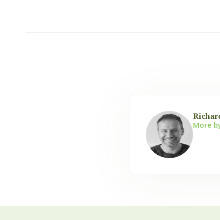
Richar
More b